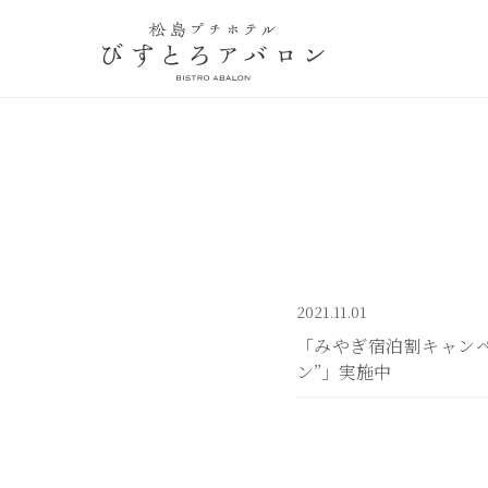
松島プチホテ
ル びすとろア
バロン
2021.11.01
「みやぎ宿泊割キャン
ン”」実施中