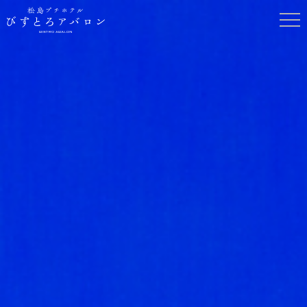
松島プチホテル
びすとろアバロ
ン